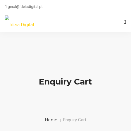
geral@ideiadigital.pt
936 778 012 (chamada para a rede móvel nacional)
INICIO
DESENVOLVIMENTO WEB
ONLINE OUTSOURCING
Enquiry Cart
SUPORTE TÉCNICO
CONTACTOS
Home
Enquiry Cart