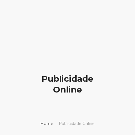
geral@ideiadigital.pt
936 778 012 (chamada para a rede móvel nacional)
INICIO
DESENVOLVIMENTO WEB
ONLINE OUTSOURCING
Publicidade
SUPORTE TÉCNICO
Online
CONTACTOS
Home
Publicidade Online