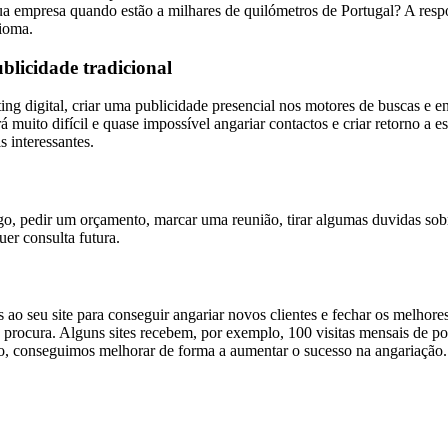
ua empresa quando estão a milhares de quilómetros de Portugal? A respo
dioma.
blicidade tradicional
ng digital, criar uma publicidade presencial nos motores de buscas e en
rá muito difícil e quase impossível angariar contactos e criar retorno a
s interessantes.
go, pedir um orçamento, marcar uma reunião, tirar algumas duvidas sobr
er consulta futura.
s ao seu site para conseguir angariar novos clientes e fechar os melhor
a procura. Alguns sites recebem, por exemplo, 100 visitas mensais de po
po, conseguimos melhorar de forma a aumentar o sucesso na angariação.