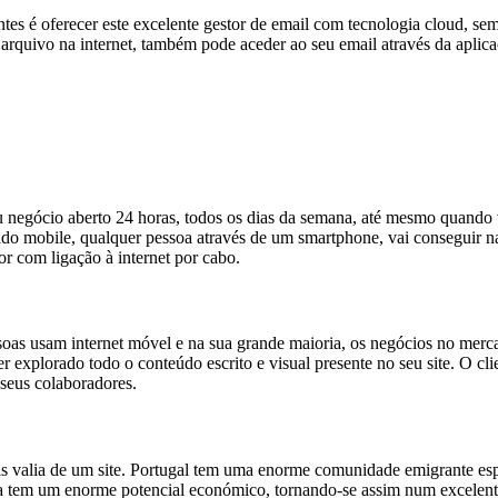
entes é oferecer este excelente gestor de email com tecnologia cloud, s
rquivo na internet, também pode aceder ao seu email através da aplicaç
u negócio aberto 24 horas, todos os dias da semana, até mesmo quando v
o mobile, qualquer pessoa através de um smartphone, vai conseguir nav
r com ligação à internet por cabo.
oas usam internet móvel e na sua grande maioria, os negócios no merca
er explorado todo o conteúdo escrito e visual presente no seu site. O c
 seus colaboradores.
is valia de um site. Portugal tem uma enorme comunidade emigrante es
 tem um enorme potencial económico, tornando-se assim num excelente