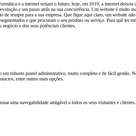
rmática e a internet seriam o futuro, hoje, em 2019, a internet deixou
a evolução e um passo atrás na sua concorrência. Um website é muito m
 de sempre para a sua empresa. Que fique aqui claro, um website não t
es, segmentados e que procuram o seu produto ou serviço. Para quê ter mil
u negócio e dos seus potênciais clientes.
m robusto painel administrativo, muito completo e de fácil gestão. Neste
ntactos, entre outras mais opções.
onar uma navegabilidade amigável a todos os seus visitantes e clientes. 