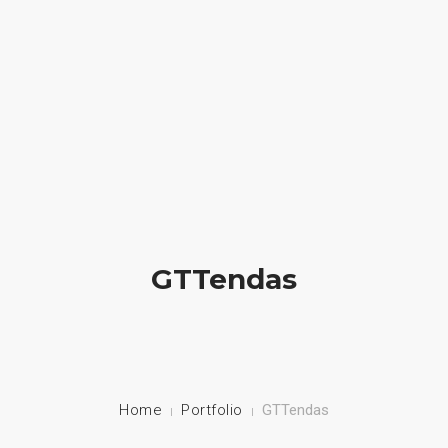
geral@ideiadigital.pt
936 778 012 (chamada para a rede móvel nacional)
INICIO
DESENVOLVIMENTO WEB
ONLINE OUTSOURCING
GTTendas
SUPORTE TÉCNICO
CONTACTOS
Home
Portfolio
GTTendas