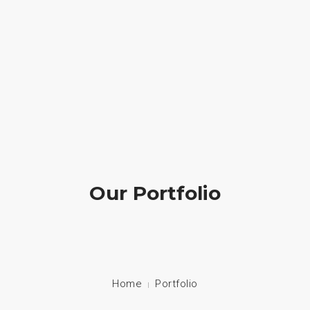
geral@ideiadigital.pt
936 778 012 (chamada para a rede móvel nacional)
INICIO
DESENVOLVIMENTO WEB
ONLINE OUTSOURCING
Our Portfolio
SUPORTE TÉCNICO
CONTACTOS
Home
Portfolio