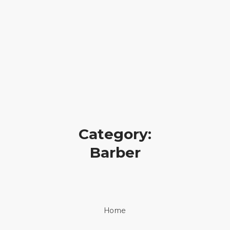
geral@ideiadigital.pt
936 778 012 (chamada para a rede móvel nacional)
INICIO
DESENVOLVIMENTO WEB
ONLINE OUTSOURCING
Category:
SUPORTE TÉCNICO
Barber
CONTACTOS
Home